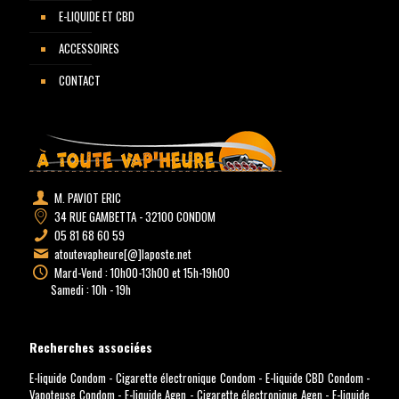
E-LIQUIDE ET CBD
ACCESSOIRES
CONTACT
M. PAVIOT ERIC
34 RUE GAMBETTA - 32100 CONDOM
05 81 68 60 59
atoutevapheure[@]laposte.net
Mard-Vend : 10h00-13h00 et 15h-19h00
Samedi : 10h - 19h
Recherches associées
E-liquide Condom
-
Cigarette électronique Condom
-
E-liquide CBD Condom
-
Vapoteuse Condom
-
E-liquide Agen
-
Cigarette électronique Agen
-
E-liquide