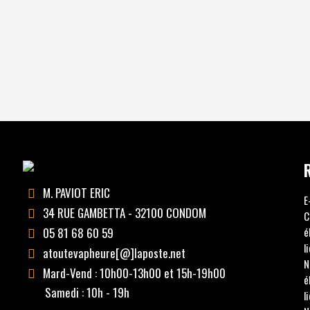
M. PAVIOT ERIC
E
34 RUE GAMBETTA - 32100 CONDOM
C
05 81 68 60 59
é
l
atoutevapheure[@]laposte.net
N
Mard-Vend : 10h00-13h00 et 15h-19h00
é
Samedi : 10h - 19h
l