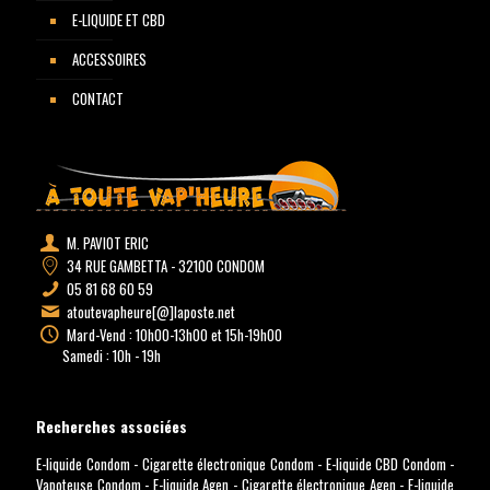
E-LIQUIDE ET CBD
ACCESSOIRES
CONTACT
M. PAVIOT ERIC
34 RUE GAMBETTA - 32100 CONDOM
05 81 68 60 59
atoutevapheure[@]laposte.net
Mard-Vend : 10h00-13h00 et 15h-19h00
Samedi : 10h - 19h
Recherches associées
E-liquide Condom
-
Cigarette électronique Condom
-
E-liquide CBD Condom
-
Vapoteuse Condom
-
E-liquide Agen
-
Cigarette électronique Agen
-
E-liquide