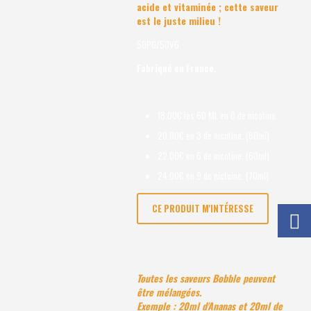
acide et vitaminée ; cette saveur
est le juste milieu !
50PG/50VG
Fabriqué en France.
18.00€ les 60 ML en 0 de nicotine.
20.00€ en 3 de nicotine. (60ml)
22.00€ en 6 de nicotine. (60ml)
24.00€ en 9 de nictoine. (70ml)
CE PRODUIT M'INTÉRESSE
Toutes les saveurs Bobble peuvent
être mélangées.
Exemple : 20ml d'Ananas et 20ml de