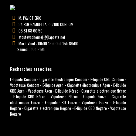
M. PAVIOT ERIC
34 RUE GAMBETTA - 32100 CONDOM
05 81 68 60 59
atoutevapheure[@]laposte.net
Mard-Vend : 10h00-13h00 et 15h-19h00
Samedi : 10h - 19h
Recherches associées
E-liquide Condom
-
Cigarette électronique Condom
-
E-liquide CBD Condom
-
Vapoteuse Condom
-
E-liquide Agen
-
Cigarette électronique Agen
-
E-liquide
CBD Agen
-
Vapoteuse Agen
-
E-liquide Nérac
-
Cigarette électronique Nérac
-
E-liquide CBD Nérac
-
Vapoteuse Nérac
-
E-liquide Eauze
-
Cigarette
électronique Eauze
-
E-liquide CBD Eauze
-
Vapoteuse Eauze
-
E-liquide
Nogaro
-
Cigarette électronique Nogaro
-
E-liquide CBD Nogaro
-
Vapoteuse
Nogaro