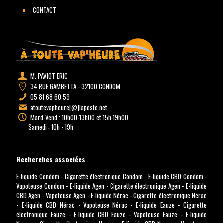
CONTACT
M. PAVIOT ERIC
34 RUE GAMBETTA - 32100 CONDOM
05 81 68 60 59
atoutevapheure[@]laposte.net
Mard-Vend : 10h00-13h00 et 15h-19h00
Samedi : 10h - 19h
Recherches associées
E-liquide Condom
-
Cigarette électronique Condom
-
E-liquide CBD Condom
-
Vapoteuse Condom
-
E-liquide Agen
-
Cigarette électronique Agen
-
E-liquide
CBD Agen
-
Vapoteuse Agen
-
E-liquide Nérac
-
Cigarette électronique Nérac
-
E-liquide CBD Nérac
-
Vapoteuse Nérac
-
E-liquide Eauze
-
Cigarette
électronique Eauze
-
E-liquide CBD Eauze
-
Vapoteuse Eauze
-
E-liquide