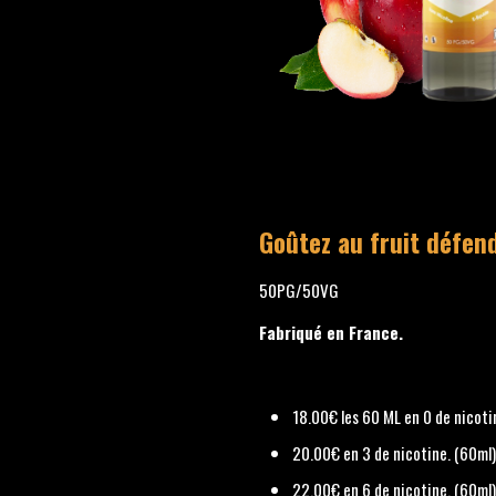
Goûtez au fruit défe
50PG/50VG
Fabriqué en France.
18.00€ les 60 ML en 0 de nicoti
20.00€ en 3 de nicotine. (60ml
22.00€ en 6 de nicotine. (60ml