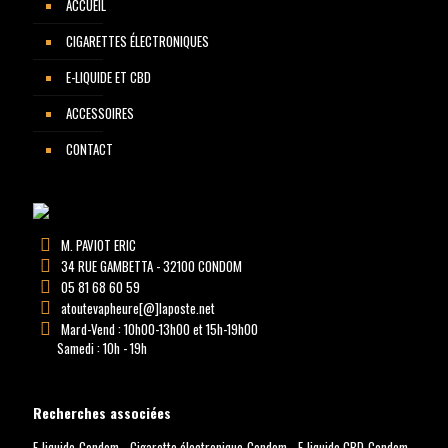
ACCUEIL
CIGARETTES ÉLECTRONIQUES
E-LIQUIDE ET CBD
ACCESSOIRES
CONTACT
M. PAVIOT ERIC
34 RUE GAMBETTA - 32100 CONDOM
05 81 68 60 59
atoutevapheure[@]laposte.net
Mard-Vend : 10h00-13h00 et 15h-19h00
Samedi : 10h - 19h
Recherches associées
E-liquide Condom
-
Cigarette électronique Condom
-
E-liquide CBD Condom
-