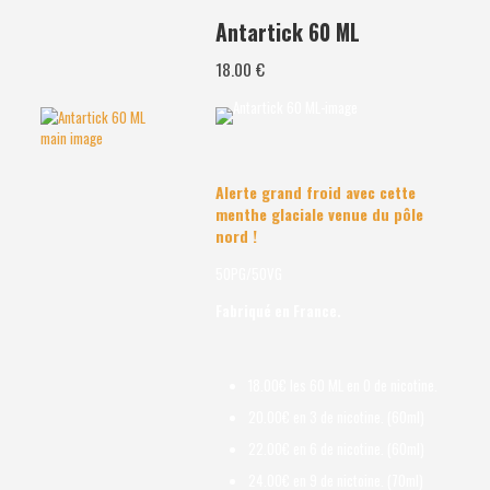
Antartick 60 ML
18.00 €
Alerte grand froid avec cette
menthe glaciale venue du pôle
nord !
50PG/50VG
Fabriqué en France.
18.00€ les 60 ML en 0 de nicotine.
20.00€ en 3 de nicotine. (60ml)
22.00€ en 6 de nicotine. (60ml)
24.00€ en 9 de nictoine. (70ml)