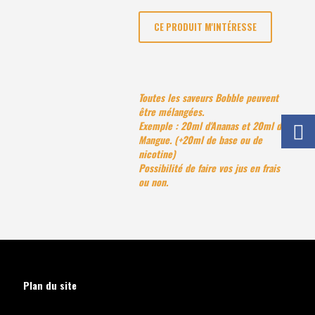
CE PRODUIT M'INTÉRESSE
Toutes les saveurs Bobble peuvent
être mélangées.
Exemple : 20ml d'Ananas et 20ml de
Mangue. (+20ml de base ou de
nicotine)
Possibilité de faire vos jus en frais
ou non.
Plan du site