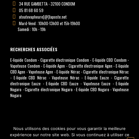
34 RUE GAMBETTA - 32100 CONDOM
05 81 68 60 59
atoutevapheure[@]laposte.net
Mard-Vend : 10h00-13h00 et 15h-19h00
Samedi : 10h - 19h
RECHERCHES ASSOCIÉES
E-liquide Condom
-
Cigarette électronique Condom
-
E-liquide CBD Condom
-
Vapoteuse Condom
-
E-liquide Agen
-
Cigarette électronique Agen
-
E-liquide
CBD Agen
-
Vapoteuse Agen
-
E-liquide Nérac
-
Cigarette électronique Nérac
-
E-liquide CBD Nérac
-
Vapoteuse Nérac
-
E-liquide Eauze
-
Cigarette
électronique Eauze
-
E-liquide CBD Eauze
-
Vapoteuse Eauze
-
E-liquide
Nogaro
-
Cigarette électronique Nogaro
-
E-liquide CBD Nogaro
-
Vapoteuse
Nogaro
Nous utilisons des cookies pour vous garantir la meilleure
expérience sur notre site web. Si vous continuez à utiliser ce
© Copyright
2026 A TOUTE VAP'HEURE. Tous droits réservés - Site réalisé