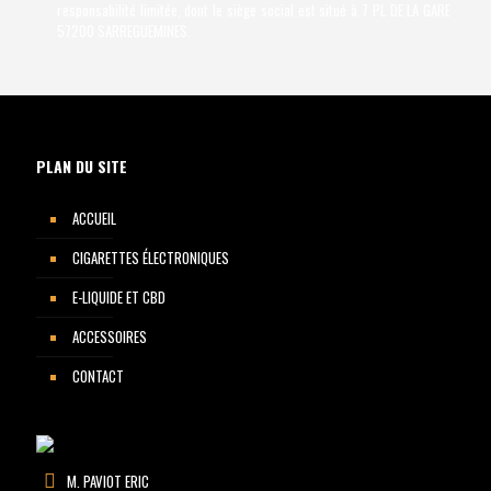
responsabilité limitée, dont le siège social est situé à 7 PL DE LA GARE
57200 SARREGUEMINES.
PLAN DU SITE
ACCUEIL
CIGARETTES ÉLECTRONIQUES
E-LIQUIDE ET CBD
ACCESSOIRES
CONTACT
M. PAVIOT ERIC