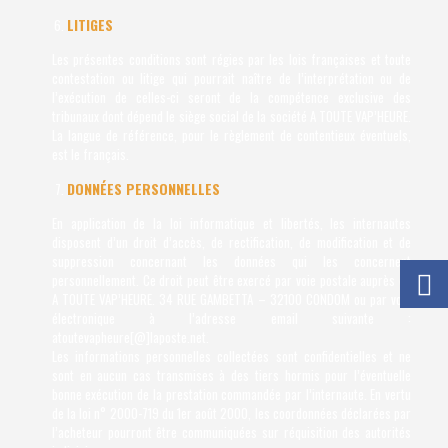
LITIGES
Les présentes conditions sont régies par les lois françaises et toute
contestation ou litige qui pourrait naître de l’interprétation ou de
l’exécution de celles-ci seront de la compétence exclusive des
tribunaux dont dépend le siège social de la société A TOUTE VAP’HEURE.
La langue de référence, pour le règlement de contentieux éventuels,
est le français.
DONNÉES PERSONNELLES
En application de la loi informatique et libertés, les internautes
disposent d’un droit d’accès, de rectification, de modification et de
suppression concernant les données qui les concernent
personnellement. Ce droit peut être exercé par voie postale auprès de
A TOUTE VAP’HEURE. 34 RUE GAMBETTA – 32100 CONDOM ou par voie
électronique à l’adresse email suivante :
atoutevapheure[@]laposte.net.
Les informations personnelles collectées sont confidentielles et ne
sont en aucun cas transmises à des tiers hormis pour l’éventuelle
bonne exécution de la prestation commandée par l’internaute. En vertu
de la loi n° 2000-719 du 1er août 2000, les coordonnées déclarées par
l’acheteur pourront être communiquées sur réquisition des autorités