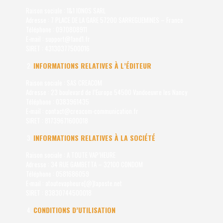
Raison sociale : 1&1 IONOS SARL
Adresse : 7 PLACE DE LA GARE 57200 SARREGUEMINES – France
Téléphone : 0970808911
E-mail : support@1and1.fr
SIRET : 43130377500016
INFORMATIONS RELATIVES À L’ÉDITEUR
Raison sociale : SAS CREACOM
Adresse : 23 boulevard de l’Europe 54500 Vandoeuvre les Nancy
Téléphone : 0383961435
E-mail : contact@creacom-communication.fr
SIRET : 81739671600018
INFORMATIONS RELATIVES À LA SOCIÉTÉ
Raison sociale : A TOUTE VAP’HEURE
Adresse : 34 RUE GAMBETTA – 32100 CONDOM
Téléphone : 0581686059
E-mail : atoutevapheure[@]laposte.net
SIRET : 83830744500018
CONDITIONS D’UTILISATION